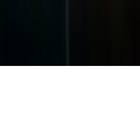
LINE: @
628winner
บริการ 24 ชม.
🔒 SSL Encrypted
18+
Responsible Gambling
VIN Gaming Certified
© 2026
628Winner
. สงวนลิขสิทธิ์ทุกประการ | 18+
เว็บไซต์นี้ใช้คุกกี้เพื่อเพิ่มประสิทธิภาพการใช้งาน