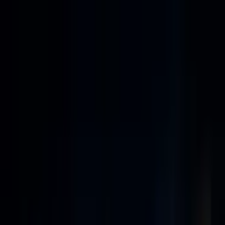
628Winner
สล็อต
คาสิโนสด
กีฬา
อีสปอร์ต
หวย
อาเขต
บทความ
628Winner
/
กีฬา
/
วิธีแทงบอลเดี่ยว สำหรับมือใหม่ปี 2026