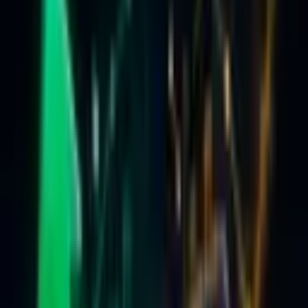
วิธีแทงบอลเดี่ยว สำหรับมือใหม่
ปี 2026
6 กรกฎาคม 2569
·
58
views
เข้าชมเว็บไซต์
บอลเดี่ยวคืออะไร? อธิบายให้มือใหม่
เข้าใจใน 2 นาที
พูดตรงๆ เลยนะ บอลเดี่ยว หรือที่ฝรั่งเรียกว่า
Single Bet
คือการ
แทงบอลแค่คู่เดียวต่อหนึ่งบิล แค่นั้นเลย ไม่ต้องลุ้นหลายคู่พร้อม
กัน ไม่ต้องหวั้นใจว่าคู่ที่ 4 จะเจ๊งพัง ผลของการแทงขึ้นอยู่กับคู่
บอลคู่เดียวที่เลือก ถูก—ได้เงิน ผิด—จ่ายเงิน เรียบง่ายมากจริงๆ