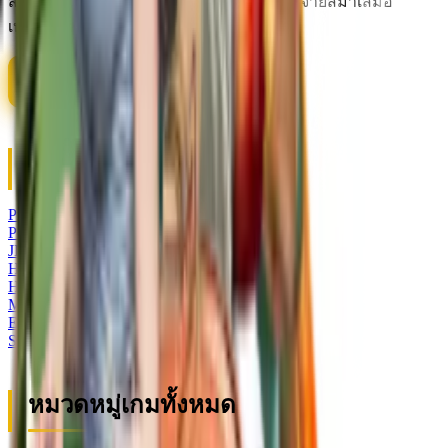
ส่วนใหญ่เป็น Low-Medium Volatility จังหวะจ่ายสม่ำเสมอ
เหมาะกับการเล่นยาว
เข้าชมเว็บไซต์
ค่ายเกมอื่นๆ ที่
628Winner
Pragmatic Play
PG Soft
JILI
Habanero
Hacksaw Gaming
MicroGaming
Evo Gaming
SA Gaming
หมวดหมู่เกมทั้งหมด