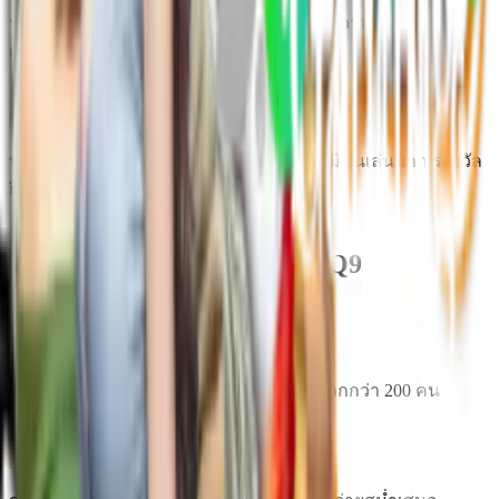
นอกจากสล็อต CQ9 ยังมีเกมยิงปลาที่ได้รับความนิยมมาก
กราฟิกสวยและเล่นสนุก
ระบบ Jackpot แบบ Progressive
บางเกมมี Jackpot สะสมที่เพิ่มขึ้นเรื่อย ๆ ยิ่งมีคนเล่นมาก รางวัล
ยิ่งสูง
คำถามที่พบบ่อยเกี่ยวกับ
CQ9
CQ9 เป็นค่ายจากไหน
CQ9 เป็นค่ายเกมจากไต้หวัน มีทีมพัฒนามากกว่า 200 คน
เกม CQ9 ผันผวนมากไหม