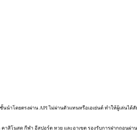
ชั้นนำโดยตรงผ่าน API ไม่ผ่านตัวแทนหรือเอเย่นต์ ทำให้ผู้เล่นไ
อต คาสิโนสด กีฬา อีสปอร์ต หวย และอาเขต รองรับการฝากถอนผ่