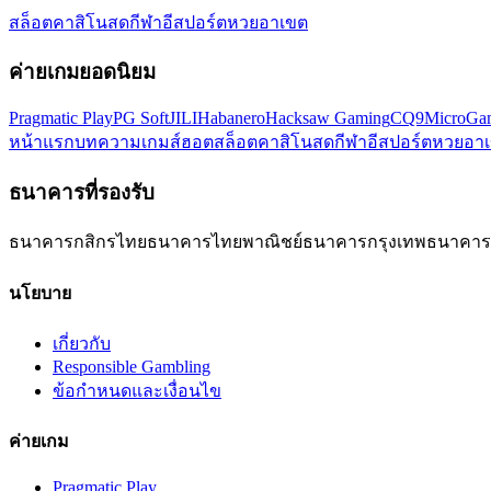
สล็อต
คาสิโนสด
กีฬา
อีสปอร์ต
หวย
อาเขต
ค่ายเกมยอดนิยม
Pragmatic Play
PG Soft
JILI
Habanero
Hacksaw Gaming
CQ9
MicroGa
หน้าแรก
บทความ
เกมส์ฮอต
สล็อต
คาสิโนสด
กีฬา
อีสปอร์ต
หวย
อา
ธนาคารที่รองรับ
ธนาคารกสิกรไทย
ธนาคารไทยพาณิชย์
ธนาคารกรุงเทพ
ธนาคาร
นโยบาย
เกี่ยวกับ
Responsible Gambling
ข้อกำหนดและเงื่อนไข
ค่ายเกม
Pragmatic Play