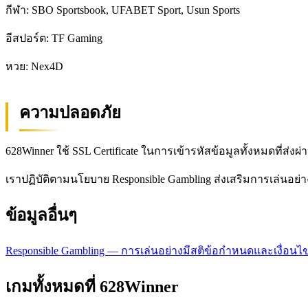
กีฬา: SBO Sportsbook, UFABET Sport, Usun Sports
อีสปอร์ต: TF Gaming
หวย: Nex4D
ความปลอดภัย
628Winner ใช้ SSL Certificate ในการเข้ารหัสข้อมูลทั้งหมดที่ส่
เราปฏิบัติตามนโยบาย Responsible Gambling ส่งเสริมการเล่นอย่า
ข้อมูลอื่นๆ
Responsible Gambling — การเล่นอย่างมีสติ
ข้อกำหนดและเงื่อนไ
เกมทั้งหมดที่
628Winner