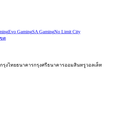
ming
Evo Gaming
SA Gaming
No Limit City
เขต
กรุงไทย
ธนาคารกรุงศรี
ธนาคารออมสิน
ทรูวอลเล็ท