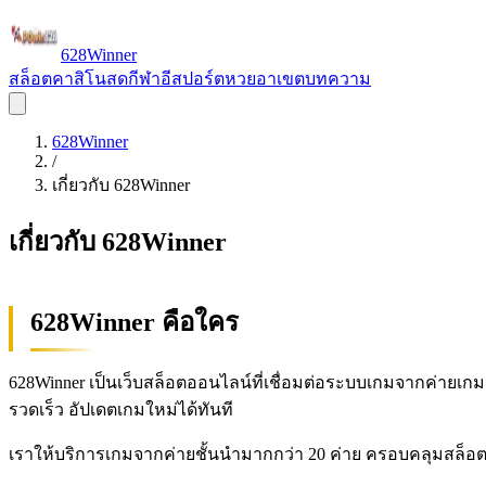
628Winner
สล็อต
คาสิโนสด
กีฬา
อีสปอร์ต
หวย
อาเขต
บทความ
628Winner
/
เกี่ยวกับ 628Winner
เกี่ยวกับ 628Winner
628Winner คือใคร
628Winner เป็นเว็บสล็อตออนไลน์ที่เชื่อมต่อระบบเกมจากค่ายเกม
รวดเร็ว อัปเดตเกมใหม่ได้ทันที
เราให้บริการเกมจากค่ายชั้นนำมากกว่า 20 ค่าย ครอบคลุมสล็