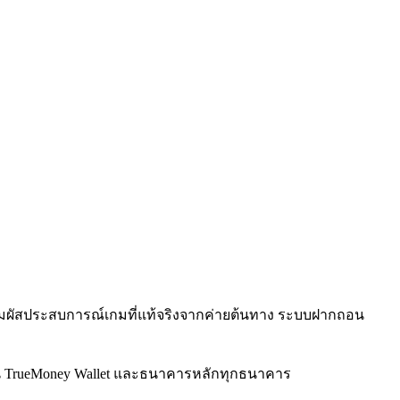
ด้สัมผัสประสบการณ์เกมที่แท้จริงจากค่ายต้นทาง ระบบฝากถอน
าน TrueMoney Wallet และธนาคารหลักทุกธนาคาร