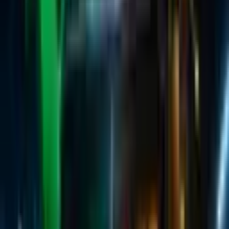
ราคาไหลขึ้น
ราคาไหลขึ้นหมายถึงฝั่งต่อถูกปรับให้แบกราคามากขึ้น เช่น
จากต่อ 0.5 เป็นต่อ 0.75 ตลาดมองว่าทีมต่อแข็งขึ้น
ราคาเดิม
ราคาใหม่
ความหมาย
ทีม A ต่อ 0.5
ทีม A ต่อ 0.75
ตลาดมองทีม A แข็งขึ้น
ทีม A ต่อ 1.0
ทีม A ต่อ 1.25
ต้องชนะขาดมากขึ้นถึงจะได้เต็ม
สูงต่ำ 2.5
สูงต่ำ 2.75
ตลาดมองว่าเกมมีลุ้นยิงเยอะ
ราคาไหลลง
ราคาไหลลงหมายถึงราคาฝั่งต่อถูกลดลง ตลาดลดความมั่นใจ
เช่น จากต่อ 1.0 เหลือต่อ 0.75
ราคาเดิม
ราคาใหม่
ความหมาย
ทีม A ต่อ 1.0
ทีม A ต่อ 0.75
ลดความมั่นใจฝั่งต่อ