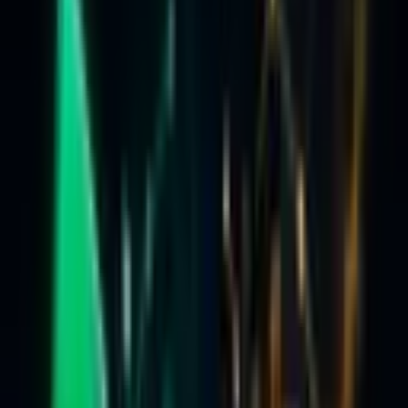
กีฬา
ราคาบอลไหล คืออะไร อ่านให้
เข้าใจก่อนแทง | 628Winner
4 กรกฎาคม 2569
·
63
views
เข้าชมเว็บไซต์
ราคาบอลไหล
คือการเปลี่ยนแปลงของราคาต่อรองหรือค่าน้ำ
ก่อนเกมเริ่ม เป็นข้อมูลสำคัญที่นักเดิมพันมืออาชีพใช้อ่าน
ทิศทางตลาดก่อนตัดสินใจวางบิล บทความนี้จะอธิบายครบทุก
มิติ ตั้งแต่ความหมาย วิธีดู สาเหตุ ไปจนถึงวิธีใช้วิเคราะห์บิล
อย่างมีหลักการ
ราคาบอลไหลคืออะไร