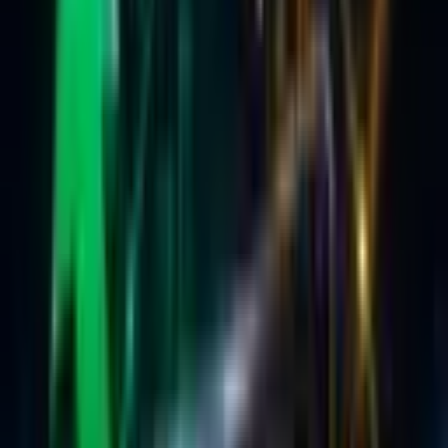
ราคาบอลไหล หมายถึง การที่ราคาต่อรอง (Handicap) หรือ
ค่าน้ำ (Odds) เปลี่ยนจากราคาเปิดไปเป็นราคาใหม่ก่อนเกมเริ่ม
ตัวอย่างเช่น ทีม A เปิดต่อ 0.5 ค่าน้ำ 0.90 แต่ก่อนแข่งราคา
เปลี่ยนเป็นต่อ 0.75 ค่าน้ำ 0.85
การเปลี่ยนแปลงนี้เกิดจากหลายปัจจัย ทั้งข่าวตัวจริง แรงเดิมพัน
จากผู้เล่นทั่วโลก และการปรับสมดุลความเสี่ยงของเว็บ ราคา
บอลไหลจึงเป็นเหมือน "สัญญาณของตลาด" ที่ช่วยให้เราเข้าใจ
ว่าเงินส่วนใหญ่ไหลไปทางไหน
ดูราคาบอลสดอัปเดต real-time ได้ที่
หน้ากีฬา 628Winner
ราคาบอลไหลขึ้น vs ไหลลง ดูยังไง
การดูราคาบอลไหลต้องเปรียบเทียบ "ราคาเปิด" กับ "ราคา
ปัจจุบัน" ไม่ใช่ดูตัวเลขเดียวแล้วสรุป