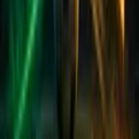
ฝั่งนั้นมาก ผลตอบแทนที่ได้ก็ลดลงตาม ควรพิจารณาว่ายังคุ้ม
ค่าหรือไม่
ดูราคาบอลไหลได้ที่ไหน?
ดูราคาบอลอัปเดต real-time พร้อมค่าน้ำล่าสุดได้ที่
หน้ากีฬา
628Winner
รองรับทั้ง SBO Sportsbook, Saba Sportsbook และ
Usun Sports
บทความที่เกี่ยวข้อง
📄
วิธีแทงบอลออนไลน์ มือใหม่ เริ่มยังไงดี
ราคาบอลไหล คืออะไร อ่านให้เข้าใจก่อนแทง
บอลสเต็ปคืออะไร? มือใหม่ต้องรู้