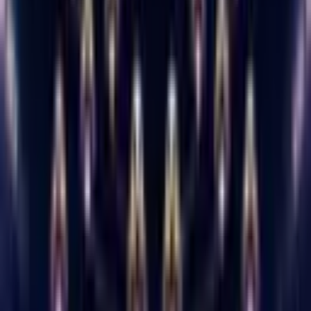
คำว่า
สเต็ป
มาจากภาษาอังกฤษว่า
Step
ซึ่งแปลว่า "ขั้น" หรือ
"ระดับ" นั่นเอง ในวงการพนันบอลสากลเขาจะเรียกรูปแบบนี้ว่า
Accumulator
หรือ
Parlay
แล้วแต่ว่าอยู่ในแพลตฟอร์มไหน แต่
สำหรับบ้านเราติดปากกันว่า "บอลสเต็ป" มาตลอด
หลักการมันง่ายมากครับ — แทนที่เราจะเลือกแทงทีมเดียว เราก็
เลือกหลายคู่มาวางในบิลเดียว แล้วราคาของแต่ละคู่จะถูก
คูณ
ต่อกันเป็นทอดๆ
ทำให้อัตราจ่ายสูงขึ้นแบบก้าวกระโดด แต่
เงื่อนไขก็หนักตามไปด้วย — ต้องถูก
ทุกคู่
ถึงจะได้เงิน ผิดแค่คู่
เดียวก็หมดทั้งใบ
หลักการพื้นฐานของบอลสเต็ป
ต้องบอกเลยว่าตรงนี้สำคัญมากสำหรับมือใหม่ ถ้าไม่เข้าใจหลัก
การพื้นฐาน เดี๋ยวงงตอนคำนวณผลแน่นอน
เลือกหลายคู่บอลในบิลเดียว
— ขั้นต่ำสุดคือ 2 คู่ขึ้นไป บาง
เว็บรับสูงสุดถึง 10-15 คู่