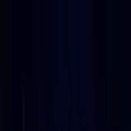
628Winner
สล็อต
คาสิโนสด
กีฬา
อีสปอร์ต
หวย
อาเขต
บทความ
628Winner
/
กีฬา
/
บอลสเต็ปคืออะไร? มือใหม่ต้องรู้