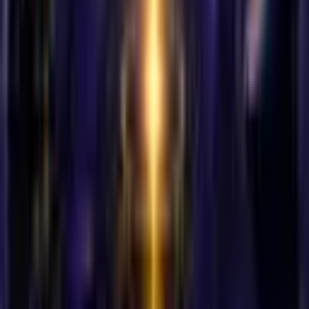
📖 อ่านเพิ่มเติม:
วิธีแทงบอลออนไลน์ มือใหม่ เริ่มยังไงดี
บทความที่เกี่ยวข้อง
📄
วิธีแทงบอลออนไลน์ มือใหม่ เริ่มยังไงดี
ราคาบอลไหล คืออะไร อ่านให้เข้าใจก่อนแทง
วิธีเล่นบอลสูงต่ำ (Over/Under) ฉบับเข้าใจง่าย
วิธีแทงบอลชุด (System Bet) ฉบับเข้าใจง่าย
เข้าชมเว็บไซต์
หน้าแรก
บทความ
เกมส์ฮอต
สล็อต
คาสิโนสด
กีฬา
อีสปอร์ต
หวย
อาเขต