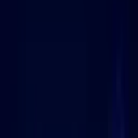
คาสิโนสด