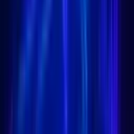
การนำสูตรนี้ไปใช้จริงบนแพลตฟอร์มออนไลน์อย่าง
628Winner
ทำได้ง่ายมาก เพราะมีโต๊ะบาคาร่าหลากหลายขนาดให้เลือก
ตั้งแต่โต๊ะขั้นต่ำ 10 บาท ไปจนถึงโต๊ะ VIP ทำให้คุณสามารถ
กำหนดหน่วยเดิมพันได้ตามทุนที่มี
ขั้นตอนการเล่นจริง:
กำหนดหน่วยเดิมพัน
— แนะนำให้ใช้ 1-5% ของทุน
ทั้งหมดต่อหน่วย เช่น ทุน 2,000 บาท ใช้หน่วยละ 50-100
บาท
เลือกโต๊ะที่เหมาะสม
— เลือกโต๊ะที่มีขั้นต่ำพอดีกับหน่วย