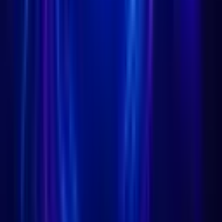
Positive
#
บาคาร่า
#
เทคนิคเดิน
เงิน
#
1324
#
สูตร
บทความที่
เกี่ยวข้อง
📄
เปรียบเทียบบาคาร่า
SA vs WM ต่างกันยังไง
📄
เสือมังกรออนไลน์ เล่น
ยังไงให้เข้าใจจริง