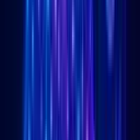
สูตร 1324 เป็น
ระบบเดินเงินแบบ Positive Progression
หรือก็คือ
การเพิ่มเงินเดิมพันเมื่อชนะ และกลับมาเริ่มต้นใหม่เมื่อแพ้ ซึ่ง
แตกต่างจากสูตรมาร์ติงเกลที่หลายคนรู้จัก (แบบที่ต้องเพิ่มเงิน
ตอนแพ้) ซึ่งอันตรายมากสำหรับคนทุนน้อย
ตัวเลข 1-3-2-4 หมายถึง
ลำดับการเดิมพันตามหน่วยที่กำหนด
เช่น ถ้าคุณกำหนดให้ 1 หน่วย = 100 บาท การเดิมพันในแต่ละ
รอบจะเป็น:
รอบที่ 1: เดิมพัน
1 หน่วย
= 100 บาท
รอบที่ 2: เดิมพัน
3 หน่วย
= 300 บาท
รอบที่ 3: เดิมพัน
2 หน่วย
= 200 บาท
รอบที่ 4: เดิมพัน
4 หน่วย
= 400 บาท