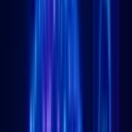
ถ้าคุณเคยนั่งเล่นบาคาร่าแล้วรู้สึกว่า "ชนะก็หมด แพ้ก็หมด"
แบบนี้บ่อยๆ บอกเลยว่าปัญหาของคุณไม่ใช่เรื่องโชค แต่เป็น
เรื่อง
วิธีการเดินเงิน
ที่ยังไม่มีระบบ วันนี้เราจะมาพูดถึง
เทคนิค
เดินเงินบาคาร่า 1324
หรือที่หลายคนเรียกว่าสูตร 1-3-2-4 ซึ่งเป็น
หนึ่งในระบบเดินเงินที่นักพนันมืออาชีพทั่วโลกให้ความเชื่อถือ
มาหลายสิบปีแล้ว
สูตรนี้ไม่ได้ซับซ้อนอะไรมาก แต่ถ้าเข้าใจและนำไปใช้อย่างถูก
ต้อง มันสามารถเปลี่ยนวิธีเล่นของคุณไปอย่างสิ้นเชิง ทำให้คุณ
สามารถ
ควบคุมการขาดทุน
และ
เพิ่มโอกาสทำกำไร
ได้มาก
ขึ้นกว่าการเล่นแบบสุ่มเดาอย่างเห็นได้ชัด
หลักการพื้นฐานของสูตร 1-3-2-4