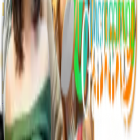
คำถามที่พบบ่อยเกี่ยวกับ
Playstar
Playstar เป็นค่ายจากไหน
เป็นค่ายจากเอเชียที่เน้นเกมคุณภาพสูง กราฟิกดี ฟีเจอร์ครบ
เข้าชมเว็บไซต์
ค่ายเกมอื่นๆ ที่
628Winner
Pragmatic Play
PG Soft
JILI
Habanero
Hacksaw Gaming
CQ9
MicroGaming