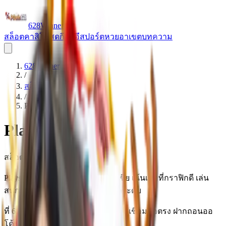
628Winner
สล็อต
คาสิโนสด
กีฬา
อีสปอร์ต
หวย
อาเขต
บทความ
628Winner
/
สล็อต
/
Playstar
Playstar
สล็อต
Playstar เป็นค่ายเกมที่เติบโตในเอเชีย เน้นเกมที่กราฟิกดี เล่น
สนุก ฟีเจอร์ครบ เหมาะกับผู้เล่นทุกระดับ
ที่ 628Winner เกม Playstar ครบทุกตัว เชื่อมต่อตรง ฝากถอนออ
โต้