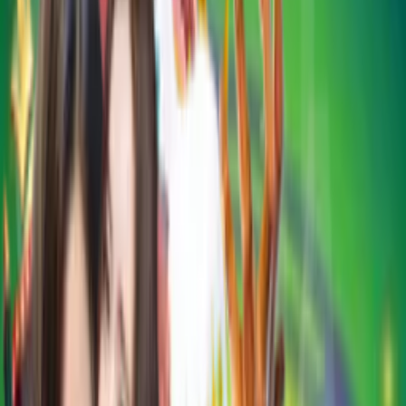
เหมาะกับผู้เล่นที่ชอบความแปลกใหม่และความผันผวนสูง
Hacksaw Gaming — ค่ายสล็อตสาย
นวัตกรรม กราฟิกไม่เหมือนใคร
Hacksaw Gaming เป็นค่ายที่ทำให้คนเล่นสล็อตต้องมองใหม่ว่า
สล็อตออนไลน์มันไม่จำเป็นต้องเหมือนๆ กันทุกค่าย ค่ายนี้ใช้
กราฟิกแนว Pixel Art ผสมโมเดิร์น ดูเหมือนงานศิลปะมากกว่า
สล็อตทั่วไป แล้วฟีเจอร์ก็แปลกใหม่ตลอด ไม่มีเกมไหนเหมือน
กัน
ก่อตั้งในปี 2018 จากสวีเดน ได้ใบอนุญาตจาก MGA และ UKGC
ค่ายนี้ไม่ได้ออกเกมเยอะเหมือนค่ายอื่น แต่ทุกเกมที่ออกมา
คุณภาพสูงหมด ใช้เวลาพัฒนานาน ทำให้ได้เกมที่มีเอกลักษณ์
จริงๆ
ความผันผวนสูงสุดขีด — ไม่ใช่สำหรับคนใจไม่แข็ง