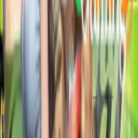
เกมจำนวนน้อยแต่คุณภาพสูง
แต่ละเกมใช้เวลาพัฒนานาน ทำให้ทุกเกมมีคุณภาพสูงและ
กลไกที่ไม่ซ้ำกัน
เกมยอดนิยมจาก
Hacksaw Gaming
LE COWBOY
DONNY AND DANNY
คำถามที่พบบ่อยเกี่ยวกับ
Hacksaw
Gaming
Hacksaw Gaming เป็นค่ายจากไหน