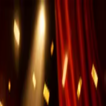
ไม่ผ่านเอเย่นต์ ผู้เล่นมั่นใจได้ว่าผลเกมเป็นธรรม ไม่มีการ
่วโมง