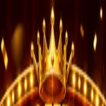
ยดัง เล่นฟรี แตกง่าย
ือกเล่นมากกว่า 1,000 ตัว ทุกเกมเชื่อมต่อผ่าน API ตรงจากค่ายเกม 
 TrueMoney Wallet เริ่มต้นที่ 1 บาท ระบบออโต้ทำงานตลอด 24 ชั