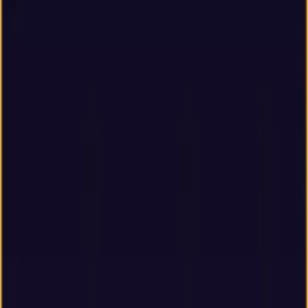
ระบบจ่ายรางวัลอัตโนมัติ เมื่อผลออกจะเครดิตเข้าบัญชีทันที ไม่
ต้องรอแอดมิน ฝากถอนผ่าน TrueMoney Wallet ได้