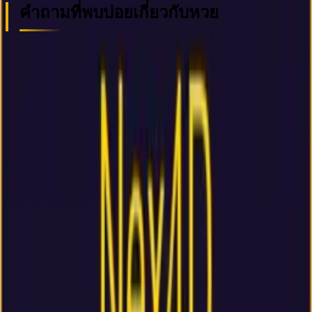
คำถามที่พบบ่อยเกี่ยวกับ
หวย
แทงหวยขั้นต่ำเท่าไร