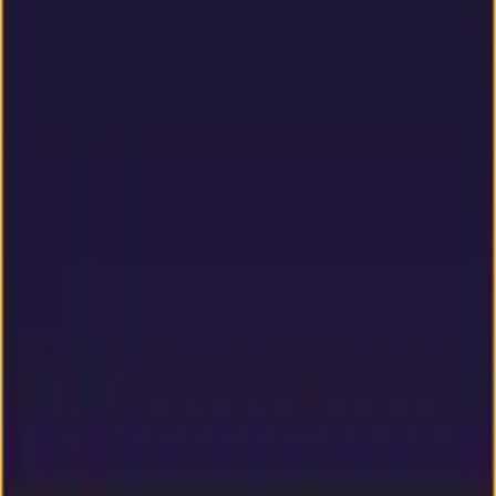
นโยบาย
เกี่ยวกับ
Responsible Gambling
ข้อกำหนดและเงื่อนไข
ค่ายเกม
Pragmatic Play
PG Soft
Jili
Habanero
CQ9
Evo Gaming
ติดต่อเรา
LINE: @
628winner
บริการ 24 ชม.
🔒 SSL Encrypted
18+
Responsible Gambling
VIN Gaming Certified