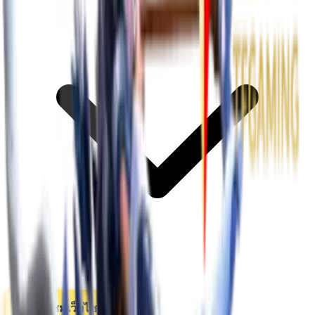
เข้าชมเว็บไซต์